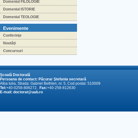
Domeniul FILOLOGIE
Domeniul ISTORIE
Domeniul TEOLOGIE
Evenimente
Conferinţe
Noutăţi
Concursuri
Şcoală Doctorală
Persoana de contact: Păcurar Ştefania secretară
Alba Iulia, Strada: Gabriel Bethlen, nr. 5, Cod postal: 510009
Tel:
+40-0258-806272,
Fax:
+40-258-812630
E-mail:
doctorat@uab.ro