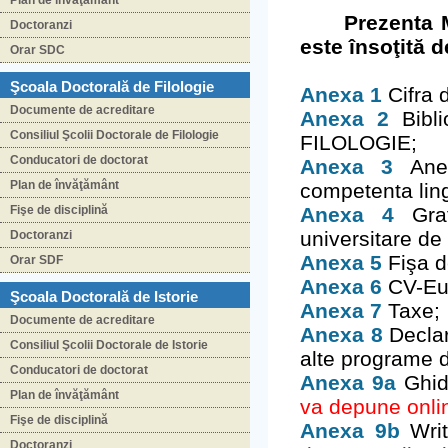
Plan de învăţământ
Prezenta Meto
Doctoranzi
este însoţită 
Orar SDC
Şcoala Doctorală de Filologie
Anexa 1
Cifra d
Documente de acreditare
Anexa 2
Bibli
Consiliul Şcolii Doctorale de Filologie
FILOLOGIE;
Conducatori de doctorat
Anexa 3
Anex
Plan de învăţământ
competenta ling
Fişe de disciplină
Anexa 4
Gra
universitare d
Doctoranzi
Anexa 5
Fişa d
Orar SDF
Anexa 6
CV-Eu
Şcoala Doctorală de Istorie
Anexa 7
Taxe;
Documente de acreditare
Anexa 8
Declar
Consiliul Şcolii Doctorale de Istorie
alte programe d
Conducatori de doctorat
Anexa 9a
Ghid
Plan de învăţământ
va depune onlin
Fişe de disciplină
Anexa 9b
Writ
Doctoranzi