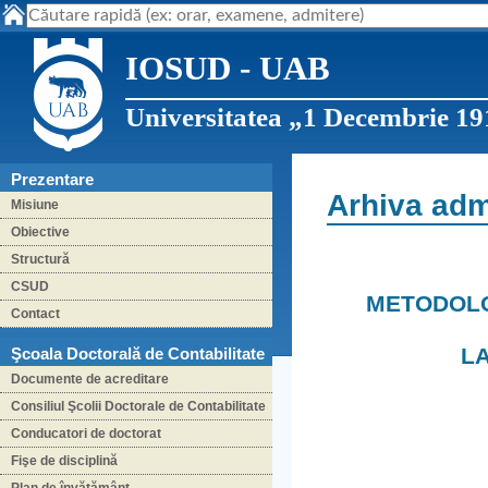
IOSUD - UAB
Universitatea „1 Decembrie 19
Prezentare
Arhiva adm
Misiune
Obiective
Structură
CSUD
METODOLO
Contact
LA
Şcoala Doctorală de Contabilitate
Documente de acreditare
Consiliul Şcolii Doctorale de Contabilitate
Conducatori de doctorat
Fişe de disciplină