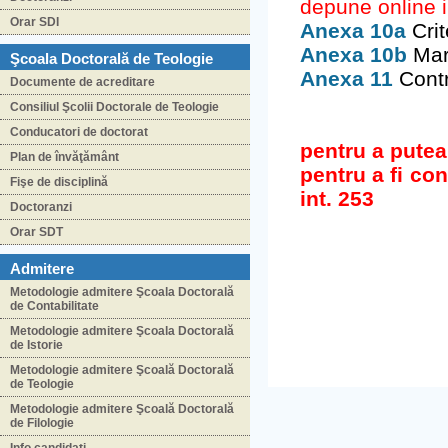
depune online i
Orar SDI
Anexa 10a
Crit
Anexa 10b
Mark
Şcoala Doctorală de Teologie
Anexa 11
Contr
Documente de acreditare
Consiliul Şcolii Doctorale de Teologie
Conducatori de doctorat
pentru a putea
Plan de învăţământ
pentru a fi con
Fişe de disciplină
int. 253
Doctoranzi
Anexa 9 Contrac
Orar SDT
Admitere
Metodologie admitere Şcoala Doctorală
de Contabilitate
Metodologie admitere Şcoala Doctorală
de Istorie
Metodologie admitere Şcoală Doctorală
de Teologie
Metodologie admitere Şcoală Doctorală
de Filologie